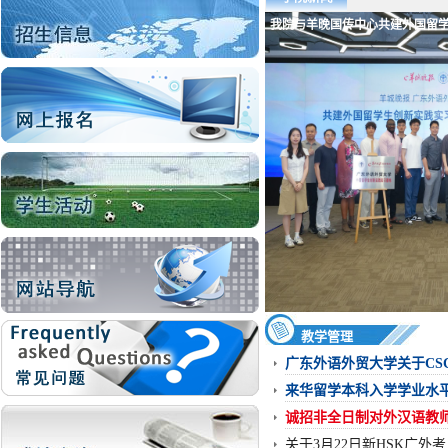
业仪式圆满落幕
我院与羊晚国传中心共建外国留
教学管理
广东外语外贸大学关于CS
来华留学本科入学学业水
诚招非全日制对外汉语教
关于3月22日新HSK广外考