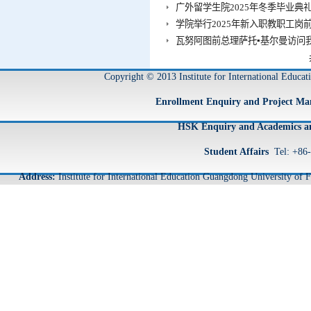
广外留学生院2025年冬季毕业典
学院举行2025年新入职教职工岗
瓦努阿图前总理萨托▪基尔曼访问
Copyright © 2013 Institute for International Educa
Enrollment Enquiry and Project M
HSK Enquiry and Academics an
Student Affairs
Tel: +86
Address:
Institute for International Education Guangdong University o